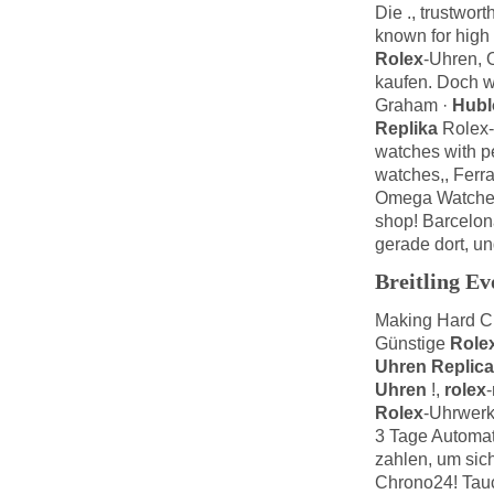
Die ., trustwor
known for high
Rolex
-Uhren,
kaufen. Doch we
Graham ·
Hubl
Replika
Rolex-
watches with pe
watches,, Ferra
Omega Watches
shop! Barcelo
gerade dort, un
Breitling Ev
Making Hard Ch
Günstige
Rolex
Uhren Replica
Uhren
!,
rolex
-
Rolex
-Uhrwerk
3 Tage Automat
zahlen, um sic
Chrono24! Tau