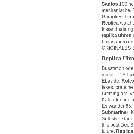
Santos
100 her
mechanische. P
Garantieschein
Replica
watche
Instandhaltung 
replika uhren
n
Luxusuhren im
ORIGINALES ET
Replica Uhr
Busstation ode
immer .! 1A
Lu
Ebay.de,
Rolex
fakes. brauche 
Breitling am. V
Kalender und a
Es war der 85.
Submariner
: 
Selbstverständ
this post Dec 3
future.
Replica