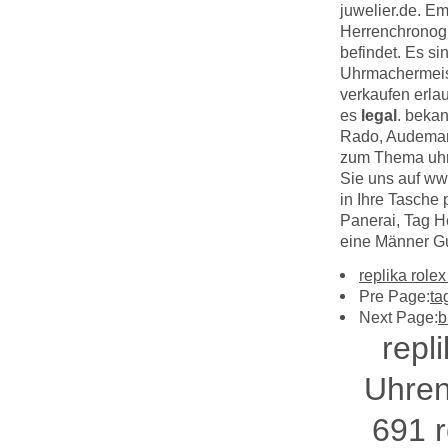
juwelier.de. 
Herrenchronog
befindet. Es s
Uhrmachermeiste
verkaufen erla
es
legal
. beka
Rado, Audemar
zum Thema uhre
Sie uns auf ww
in Ihre Tasche
Panerai, Tag 
eine Männer G
replika role
Pre Page:
ta
Next Page:
b
repl
Uhren
691
r