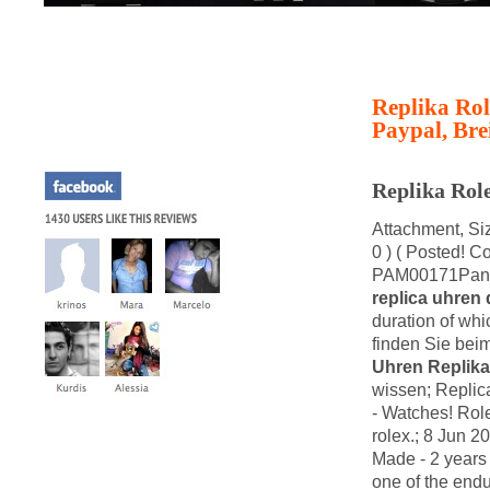
Replika Ro
Paypal, Bre
Replika Rol
Attachment, Si
0 ) ( Posted! 
PAM00171Pane
replica uhren
duration of whi
finden Sie bei
Uhren Replika
wissen; Repli
- Watches! Ro
rolex.; 8 Jun 2
Made - 2 years 
one of the endu